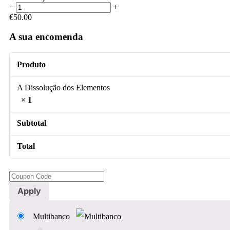
−
+
€
50.00
A sua encomenda
Produto
A Dissolução dos Elementos
× 1
Subtotal
Total
Apply
Multibanco