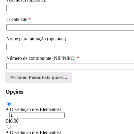
Localidade
*
Nome para faturação
(opcional)
Número de contribuinte (NIF/NIPC)
*
Próximo Passo!
Está quase...
Opções
A Dissolução dos Elementos
1
−
+
€
40.00
A Dissolução dos Elementos
1